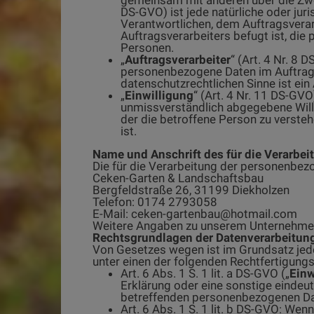
DS-GVO) ist jede natürliche oder jur
Verantwortlichen, dem Auftragsverar
Auftragsverarbeiters befugt ist, di
Personen.
„
Auftragsverarbeiter
“ (Art. 4 Nr. 8 
personenbezogene Daten im Auftrag d
datenschutzrechtlichen Sinne ist ein 
„
Einwilligung
“ (Art. 4 Nr. 11 DS-GVO
unmissverständlich abgegebene Will
der die betroffene Person zu verste
ist.
Name und Anschrift des für die Verarbei
Die für die Verarbeitung der personenbezo
Ceken-Garten & Landschaftsbau
Bergfeldstraße 26, 31199 Diekholzen
Telefon: 0174 2793058
E-Mail: ceken-gartenbau@hotmail.com
Weitere Angaben zu unserem Unternehme
Rechtsgrundlagen der Datenverarbeitun
Von Gesetzes wegen ist im Grundsatz jed
unter einen der folgenden Rechtfertigungs
Art. 6 Abs. 1 S. 1 lit. a DS-GVO („
Einw
Erklärung oder eine sonstige eindeu
betreffenden personenbezogenen Dat
Art. 6 Abs. 1 S. 1 lit. b DS-GVO: Wen