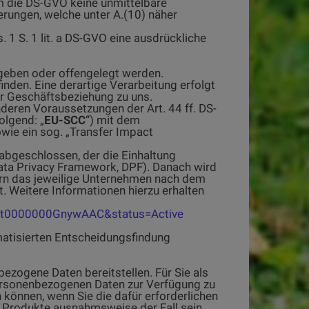
dem die DS-GVO keine unmittelbare
erungen, welche unter A.(10) näher
 1 S. 1 lit. a DS-GVO eine ausdrückliche
geben oder offengelegt werden.
nden. Eine derartige Verarbeitung erfolgt
ner Geschäftsbeziehung zu uns.
deren Voraussetzungen der Art. 44 ff. DS-
olgend: „
EU-SCC
“) mit dem
wie ein sog. „Transfer Impact
bgeschlossen, der die Einhaltung
ata Privacy Framework, DPF). Danach wird
rn das jeweilige Unternehmen nach dem
t. Weitere Informationen hierzu erhalten
=a2zt0000000GnywAAC&status=Active
matisierten Entscheidungsfindung
zogene Daten bereitstellen. Für Sie als
 personenbezogenen Daten zur Verfügung zu
 können, wenn Sie die dafür erforderlichen
n Produkte ausnahmsweise der Fall sein