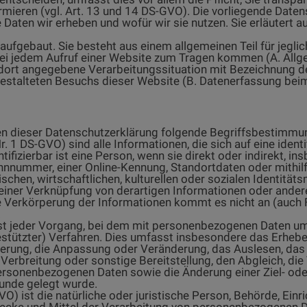
rmieren (vgl. Art. 13 und 14 DS-GVO). Die vorliegende Date
he Daten wir erheben und wofür wir sie nutzen. Sie erläuter
aufgebaut. Sie besteht aus einem allgemeinen Teil für jegl
 bei jedem Aufruf einer Website zum Tragen kommen (A. Al
die dort angegebene Verarbeitungssituation mit Bezeichnung
gestalteten Besuchs dieser Website (B. Datenerfassung bei
en dieser Datenschutzerklärung folgende Begriffsbestimmu
Nr. 1 DS-GVO) sind alle Informationen, die sich auf eine identi
ntifizierbar ist eine Person, wenn sie direkt oder indirekt, 
nummer, einer Online-Kennung, Standortdaten oder mithilfe
schen, wirtschaftlichen, kulturellen oder sozialen Identität
ls einer Verknüpfung von derartigen Informationen oder and
 Verkörperung der Informationen kommt es nicht an (auch
.
 ist jeder Vorgang, bei dem mit personenbezogenen Daten u
gestützter) Verfahren. Dies umfasst insbesondere das Erheben
herung, die Anpassung oder Veränderung, das Auslesen, das
Verbreitung oder sonstige Bereitstellung, den Abgleich, di
ersonenbezogenen Daten sowie die Änderung einer Ziel- od
runde gelegt wurde.
GVO) ist die natürliche oder juristische Person, Behörde, Einr
ke und Mittel der Verarbeitung von personenbezogenen Date