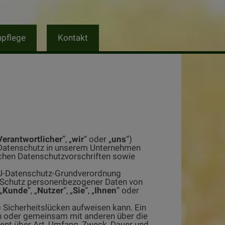
npflege
Kontakt
Verantwortlicher
”, „
wir
“ oder „
uns
“)
 Datenschutz in unserem Unternehmen
ichen Datenschutzvorschriften sowie
 EU-Datenschutz-Grundverordnung
en Schutz personenbezogener Daten von
„
Kunde
“, „
Nutzer
“, „
Sie
“, „
Ihnen
“ oder
) Sicherheitslücken aufweisen kann. Ein
ein oder gemeinsam mit anderen über die
rent über Art, Umfang, Zweck, Dauer und