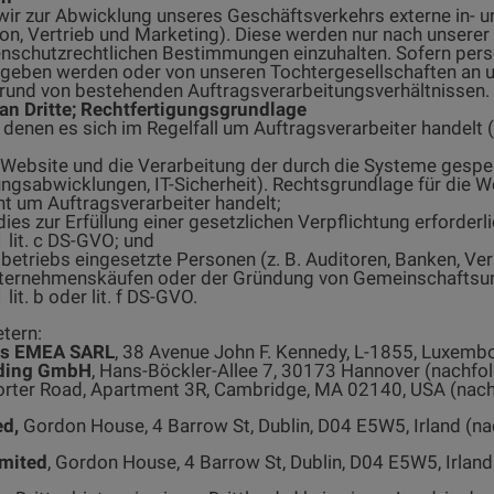
r zur Abwicklung unseres Geschäftsverkehrs externe in- und 
ion, Vertrieb und Marketing). Diese werden nur nach unserer
atenschutzrechtlichen Bestimmungen einzuhalten. Sofern pe
egeben werden oder von unseren Tochtergesellschaften an u
grund von bestehenden Auftragsverarbeitungsverhältnissen.
n Dritte; Rechtfertigungsgrundlage
enen es sich im Regelfall um Auftragsverarbeiter handelt (si
r Website und die Verarbeitung der durch die Systeme gespei
gsabwicklungen, IT-Sicherheit). Rechtsgrundlage für die Weit
cht um Auftragsverarbeiter handelt;
ies zur Erfüllung einer gesetzlichen Verpflichtung erforderli
1 lit. c DS-GVO; und
etriebs eingesetzte Personen (z. B. Auditoren, Banken, Ver
Unternehmenskäufen oder der Gründung von Gemeinschaftsun
lit. b oder lit. f DS-GVO.
etern:
es EMEA SARL
, 38 Avenue John F. Kennedy, L-1855, Luxembo
lding GmbH
, Hans-Böckler-Allee 7, 30173 Hannover (nachfol
Porter Road, Apartment 3R, Cambridge, MA 02140, USA (nach
ed,
Gordon House, 4 Barrow St, Dublin, D04 E5W5, Irland (na
imited
, Gordon House, 4 Barrow St, Dublin, D04 E5W5, Irland