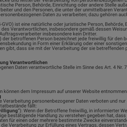
istische Person, Behörde, Einrichtung oder andere Stelle a
beiter und den Personen, die unter der unmittelbaren Vera
e personenbezogenen Daten zu verarbeiten; dazu gehören auc
DS-GVO) ist eine natürliche oder juristische Person, Behörde, 
es Verantwortlichen, insbesondere gemäß dessen Weisungen,
Auftragsverarbeiter insbesondere kein Dritter.
) der betroffenen Person bezeichnet jede freiwillig für den 
ensbekundung in Form einer Erklärung oder einer sonstigen
hen gibt, dass sie mit der Verarbeitung der sie betreffend
tung Verantwortlichen
genen Daten verantwortliche Stelle im Sinne des Art. 4 Nr. 
n können dem Impressum auf unserer Website entnommen
g
e Verarbeitung personenbezogener Daten verboten und nur d
tatbestände fällt:
illigung
“): Wenn der Betroffene freiwillig, in informierter 
tige bestätigende Handlung zu verstehen gegeben hat, dass e
en für einen oder mehrere bestimmte Zwecke einverstande
n die Verarbeitung zur Erfüllung eines Vertrags, dessen Vertr