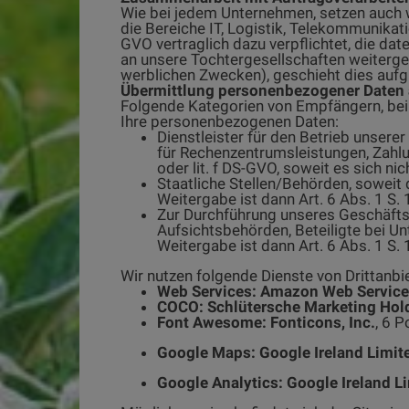
Wie bei jedem Unternehmen, setzen auch wi
die Bereiche IT, Logistik, Telekommunikat
GVO vertraglich dazu verpflichtet, die d
an unsere Tochtergesellschaften weiterg
werblichen Zwecken), geschieht dies auf
Übermittlung personenbezogener Daten a
Folgende Kategorien von Empfängern, bei d
Ihre personenbezogenen Daten:
Dienstleister für den Betrieb unsere
für Rechenzentrumsleistungen, Zahlun
oder lit. f DS-GVO, soweit es sich ni
Staatliche Stellen/Behörden, soweit d
Weitergabe ist dann Art. 6 Abs. 1 S. 
Zur Durchführung unseres Geschäftsb
Aufsichtsbehörden, Beteiligte bei 
Weitergabe ist dann Art. 6 Abs. 1 S. 1 
Wir nutzen folgende Dienste von Drittanbi
Web Services: Amazon Web Servic
COCO: Schlütersche Marketing Ho
Font Awesome: Fonticons, Inc.
, 6 
Google Maps: Google Ireland Limit
Google Analytics:
Google Ireland L