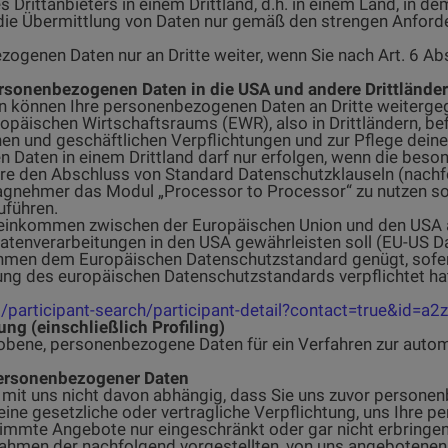
s Drittanbieters in einem Drittland, d.h. in einem Land, in 
t die Übermittlung von Daten nur gemäß den strengen Anford
ogenen Daten nur an Dritte weiter, wenn Sie nach Art. 6 Abs.
sonenbezogenen Daten in die USA und andere Drittländer
 können Ihre personenbezogenen Daten an Dritte weiterge
päischen Wirtschaftsraums (EWR), also in Drittländern, befi
ichen und geschäftlichen Verpflichtungen und zur Pflege dei
Daten in einem Drittland darf nur erfolgen, wenn die beson
dere den Abschluss von Standard Datenschutzklauseln (nachf
ragnehmer das Modul „Processor to Processor“ zu nutzen so
uführen.
reinkommen zwischen der Europäischen Union und den USA a
atenverarbeitungen in den USA gewährleisten soll (EU-US D
hmen dem Europäischen Datenschutzstandard genügt, sofe
ltung des europäischen Datenschutzstandards verpflichtet ha
/participant-search/participant-detail?contact=true&id
ng (einschließlich Profiling)
rhobene, personenbezogene Daten für ein Verfahren zur auto
 personenbezogener Daten
it uns nicht davon abhängig, dass Sie uns zuvor personenbe
ine gesetzliche oder vertragliche Verpflichtung, uns Ihre
stimmte Angebote nur eingeschränkt oder gar nicht erbringen
m Rahmen der nachfolgend vorgestellten, von uns angebotene