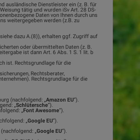
ausländische Dienstleister ein (z. B. für
 Weisung tätig und wurden iSv Art. 28 DS-
rsonenbezogene Daten von Ihnen durch uns
ns weitergegeben werden (z.B. zu
ehe dazu A.(8)), erhalten ggf. Zugriff auf
cherten oder übermittelten Daten (z. B.
ergabe ist dann Art. 6 Abs. 1 S. 1 lit. b
ch ist. Rechtsgrundlage für die
sicherungen, Rechtsberater,
ternehmen). Rechtsgrundlage für die
urg (nachfolgend: „
Amazon EU
“).
gend: „
Schlütersche
“).
folgend: „
Font Awesome
“).
chfolgend: „
Google EU
“).
 (nachfolgend: „
Google EU
“).