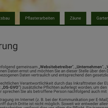
tsbau
Pflasterarbeiten
Zäune
Garte
rung
chfolgend gemeinsam „
Websitebetreiber
”, „
Unternehmen
“, „
en Daten ernst und möchten Sie an dieser Stelle über den
bezogenen Daten vertraulich und entsprechend den gesetzl
echtlichen Verantwortlichkeit durch das Inkrafttreten der
 „
DS-GVO
“) zusätzliche Pflichten auferlegt worden, um d
r sprechen Sie als betroffene Person nachfolgend auch mit 
tragung im Internet (z. B. bei der Kommunikation per E-Mail
iff durch Dritte ist nicht möglich. Soweit wir entweder all
ntscheiden, umfasst dies vor allem die Pflicht, Sie transpa