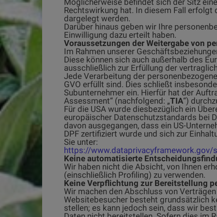
Möglicherweise befindet sich der Sitz eine
Rechtswirkung hat. In diesem Fall erfolg
dargelegt werden.
Darüber hinaus geben wir Ihre personenbez
Einwilligung dazu erteilt haben.
Voraussetzungen der Weitergabe von per
Im Rahmen unserer Geschäftsbeziehungen
Diese können sich auch außerhalb des Euro
ausschließlich zur Erfüllung der vertragl
Jede Verarbeitung der personenbezogenen 
GVO erfüllt sind. Dies schließt insbeson
Subunternehmer ein. Hierfür hat der Auft
Assessment“ (nachfolgend: „
TIA
“) durchz
Für die USA wurde diesbezüglich ein Übe
europäischer Datenschutzstandards bei D
davon ausgegangen, dass ein US-Unterne
DPF zertifiziert wurde und sich zur Einha
Sie unter:
https://www.dataprivacyframework.gov/s
Keine automatisierte Entscheidungsfindu
Wir haben nicht die Absicht, von Ihnen e
(einschließlich Profiling) zu verwenden.
Keine Verpflichtung zur Bereitstellung
Wir machen den Abschluss von Verträgen m
Websitebesucher besteht grundsätzlich ke
stellen; es kann jedoch sein, dass wir be
Daten nicht bereitstellen. Sofern dies i