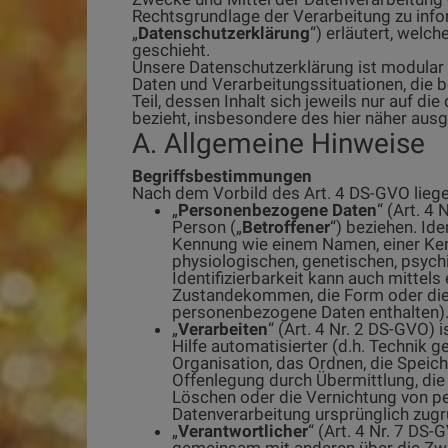
Rechtsgrundlage der Verarbeitung zu info
„
Datenschutzerklärung
“) erläutert, welc
geschieht.
Unsere Datenschutzerklärung ist modular 
Daten und Verarbeitungssituationen, die
Teil, dessen Inhalt sich jeweils nur auf 
bezieht, insbesondere des hier näher aus
A. Allgemeine Hinweise
Begriffsbestimmungen
Nach dem Vorbild des Art. 4 DS-GVO lieg
„
Personenbezogene Daten
“ (Art. 4 
Person („
Betroffener
“) beziehen. Ide
Kennung wie einem Namen, einer Kenn
physiologischen, genetischen, psychi
Identifizierbarkeit kann auch mitte
Zustandekommen, die Form oder die
personenbezogene Daten enthalten)
„
Verarbeiten
“ (Art. 4 Nr. 2 DS-GVO)
Hilfe automatisierter (d.h. Technik 
Organisation, das Ordnen, die Speic
Offenlegung durch Übermittlung, die 
Löschen oder die Vernichtung von p
Datenverarbeitung ursprünglich zug
„
Verantwortlicher
“ (Art. 4 Nr. 7 DS-
gemeinsam mit anderen über die Zwec