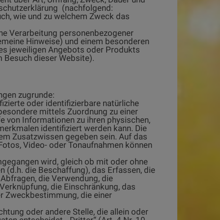
nschutzerklärung (nachfolgend:
t auch, wie und zu welchem Zweck das
iche Verarbeitung personenbezogener
lgemeine Hinweise) und einem besonderen
 des jeweiligen Angebots oder Produkts
m Besuch dieser Website).
ngen zugrunde:
fizierte oder identifizierbare natürliche
insbesondere mittels Zuordnung zu einer
 von Informationen zu ihren physischen,
smerkmalen identifiziert werden kann. Die
erem Zusatzwissen gegeben sein. Auf das
 Fotos, Video- oder Tonaufnahmen können
mgegangen wird, gleich ob mit oder ohne
 (d.h. die Beschaffung), das Erfassen, die
 Abfragen, die Verwendung, die
e Verknüpfung, die Einschränkung, das
er Zweckbestimmung, die einer
ichtung oder andere Stelle, die allein oder
n entscheidet. „Dritter“ (Art. 4 Nr. 10